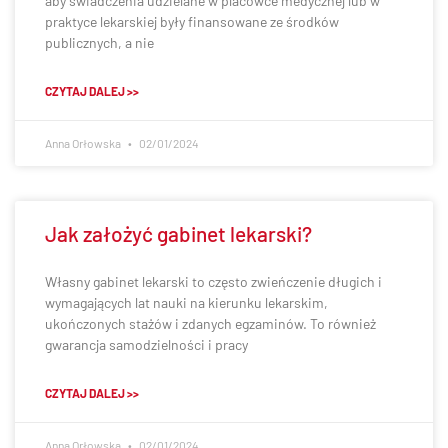
aby świadczenia udzielane w placówce medycznej lub w
praktyce lekarskiej były finansowane ze środków
publicznych, a nie
CZYTAJ DALEJ >>
Anna Orłowska
02/01/2024
Jak założyć gabinet lekarski?
Własny gabinet lekarski to często zwieńczenie długich i
wymagających lat nauki na kierunku lekarskim,
ukończonych stażów i zdanych egzaminów. To również
gwarancja samodzielności i pracy
CZYTAJ DALEJ >>
Anna Orłowska
02/01/2024