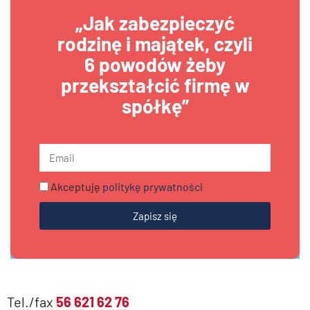
„Jak zabezpieczyć
rodzinę i majątek, czyli
6 powodów żeby
przekształcić firmę w
spółkę”
Akceptuję
politykę prywatności
Zapisz się
Tel./fax
56 621 62 76