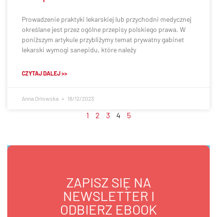
Prowadzenie praktyki lekarskiej lub przychodni medycznej
określane jest przez ogólne przepisy polskiego prawa. W
poniższym artykule przybliżymy temat prywatny gabinet
lekarski wymogi sanepidu, które należy
CZYTAJ DALEJ >>
Anna Orłowska
18/12/2023
1
2
3
4
5
ZAPISZ SIĘ NA
NEWSLETTER I
ODBIERZ EBOOK