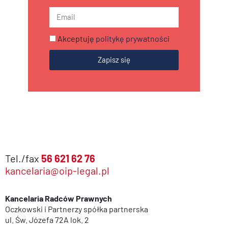
Akceptuję
politykę prywatności
Zapisz się
Tel./fax
56 621 62 76
kancelaria@oip-legal.pl
Kancelaria Radców Prawnych
Oczkowski i Partnerzy spółka partnerska
ul. Św. Józefa 72A lok. 2