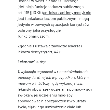
Jednak w świetle Kodeksu karnego
(definicja funkcjonariusza publicznego –
art. 115 § 13 KK)
ani lekarz ani inny medyk nie
jest funkcjonariuszem publicznym
– mogą
jedynie w pewnych sytuacjach korzystać z
ochrony, jaka przysługuje
funkcjonariuszom.
Zgodnie z ustawą o zawodzie lekarza i
lekarza dentysty (art. 44):
Lekarzowi, który:
1) wykonuje czynności w ramach świadczeń
pomocy doraźnej lub w przypadku, o którym
mowa w art. 30
(czyli gdy wykonuje tzw.
lekarski obowiązek udzielania pomocy – gdy
zwłoka w jej udzieleniu mogłaby
spowodować niebezpieczeństwo utraty
życia, ciężkiego uszkodzenia ciała lub