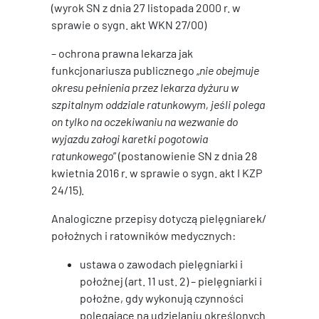
(wyrok SN z dnia 27 listopada 2000 r. w
sprawie o sygn. akt WKN 27/00)
– ochrona prawna lekarza jak
funkcjonariusza publicznego „
nie obejmuje
okresu pełnienia przez lekarza dyżuru w
szpitalnym oddziale ratunkowym, jeśli polega
on tylko na oczekiwaniu na wezwanie do
wyjazdu załogi karetki pogotowia
ratunkowego
” (postanowienie SN z dnia 28
kwietnia 2016 r. w sprawie o sygn. akt I KZP
24/15).
Analogiczne przepisy dotyczą pielęgniarek/
położnych i ratowników medycznych:
ustawa o zawodach pielęgniarki i
położnej (art. 11 ust. 2) – pielęgniarki i
położne, gdy wykonują czynności
polegające na udzielaniu określonych