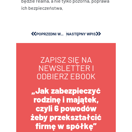
będzie realna, a nie tylko pozorna, poprawa
ich bezpieczeństwa.
POPRZEDNI WPIS
NASTĘPNY WPIS
ZAPISZ SIĘ NA
NEWSLETTER I
ODBIERZ EBOOK
„Jak zabezpieczyć
rodzinę i majątek,
czyli 6 powodów
żeby przekształcić
firmę w spółkę”