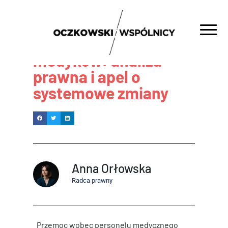
Przemoc wobec
medyków: analiza
prawna i apel o
systemowe zmiany
Anna Orłowska
Radca prawny
Przemoc wobec personelu medycznego